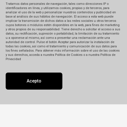
bancario
Tratamos datos personales de navegación, tales como direcciones IP o
identificadores en línea, y utilizamos cookies, propias y de terceros, para
analizar el uso de la web y personalizar nuestros contenidos y publicidad en
base al análisis de sus hábitos de navegación. El acceso a esta web puede
Podés hacerlos personalmente en el
implicar la transmisión de dichos datos a las redes sociales u otros terceros
cuyos botones o módulos estén disponibles en la web, para fines de marketing
banco, por cajero automático o desde
y otros propios de su responsabilidad. Tiene derecho a solicitar el acceso a sus
tu computadora.
datos, su rectificación, supresión o portabilidad, la limitación de su tratamiento
u a oponerse al mismo, así como a presentar una reclamación ante una
El tiempo de acreditación varía entre
autoridad de control. Pulse el botón Aceptar para autorizar la instalación de
48 y 72 h de acuerdo al tipo de
todas las cookies, así como el tratamiento y comunicación de sus datos para
los fines señalados. Para obtener más información sobre el uso de las cookies
transferencia que hagas. Si se hace
y sus derechos, acceda a nuestra Política de Cookies o a nuestra Política de
desde el interior del país, el tiempo
Privacidad
de acreditación puede ser de hasta
96 h.
Si tenés cuenta en alguno de los
Acepto
bancos mencionados abajo, usala
para la transferencia: la acreditación
es más rápida entre cuentas del
mismo banco.
Una vez que hayas realizado el
depósito o transferencia, envíale al
vendedor el cupón escaneado con tu